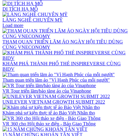
DI TÍCH HẠ MỖ
LÀNG NGHỀ CHUYÊN MỸ
Load more
THAM QUAN TRIỂN LÃM ẢO NGÀY HỘI TIÊU DÙNG
CÙNG VNECONOMY
KHÁM PHÁ THÀNH PHỐ THẺ INSPIREVERSE CÙNG
BIDV
Tham quan triển lãm ảo "Vì Hạnh Phúc của mỗi người"
VR Tour triển lãm/bảo tàng ảo của Vinaphone
UNILEVER VIETNAM GROWTH SUBMIT 2022
Khám phá sự kiện thực tế ảo Bảo Việt Nhân thọ
VR 360 cho Hội thảo xe điện - Báo Giao Thông
15 NĂM CHỨNG KHOÁN TÂN VIỆT