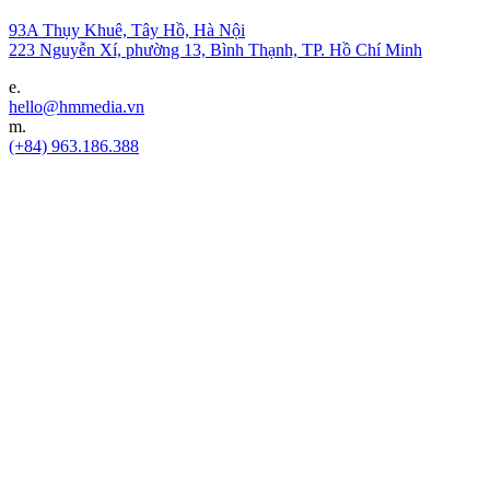
93A Thụy Khuê, Tây Hồ, Hà Nội
223 Nguyễn Xí, phường 13, Bình Thạnh, TP. Hồ Chí Minh
e.
hello@hmmedia.vn
m.
(+84) 963.186.388