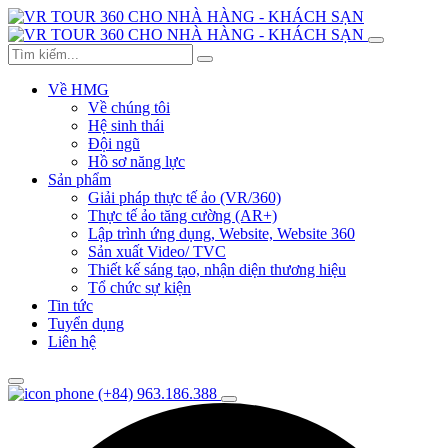
Về HMG
Về chúng tôi
Hệ sinh thái
Đội ngũ
Hồ sơ năng lực
Sản phẩm
Giải pháp thực tế ảo (VR/360)
Thực tế ảo tăng cường (AR+)
Lập trình ứng dụng, Website, Website 360
Sản xuất Video/ TVC
Thiết kế sáng tạo, nhận diện thương hiệu
Tổ chức sự kiện
Tin tức
Tuyển dụng
Liên hệ
(+84) 963.186.388