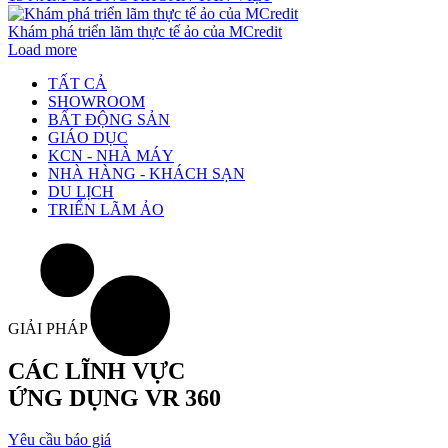
Khám phá triển lãm thực tế ảo của MCredit
Load more
TẤT CẢ
SHOWROOM
BẤT ĐỘNG SẢN
GIÁO DỤC
KCN - NHÀ MÁY
NHÀ HÀNG - KHÁCH SẠN
DU LỊCH
TRIỂN LÃM ẢO
GIẢI PHÁP VR 360
CÁC LĨNH VỰC
ỨNG DỤNG VR 360
Yêu cầu báo giá