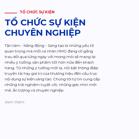
TỔ CHỨC SỰ KIỆN
TỔ CHỨC SỰ KIỆN
CHUYÊN NGHIỆP
Tận tâm - Năng động - Sáng tạo là những yếu tố
quan trọng mà mỗi cá nhân HMG đang cố gắng
trau dồi qua từng ngày với mong mỏi sẽ mang lại
nhiều ý tưởng, sản phẩm tốt hơn nữa đến khách
hàng. Từ những ý tưởng mới lạ, nổi bật thông điệp
truyền tải hay giá trị của thương hiệu đến cấu trúc
nội dụng sự kiện sáng tạo. Chúng tôi tự tin cung cấp
những trải nghiệm tuyệt vời, những góc nhìn mới
mẻ, ấn tượng và chuyên nghiệp.
Xem thêm