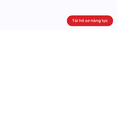
Tải hồ sơ năng lực
TỔ CHỨC SỰ KIỆN
SẢN PHẨM CỦA CHÚNG TÔI
Lễ công bố triển khai dịch vụ
ĐẠI HỘI ĐỒNG CỔ ĐÔNG
Thanh toán QR Việt Nam – Hàn
THƯỜNG NIÊN IMEXPHARM
Quốc
2026