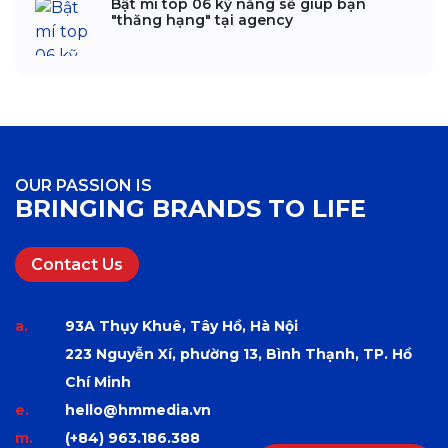
Bật mí top 06 kỹ năng sẽ giúp bạn
"thăng hạng" tại agency
OUR PASSION IS
BRINGING BRANDS TO LIFE
Contact Us
a.
93A Thụy Khuê, Tây Hồ, Hà Nội
223 Nguyễn Xí, phường 13, Bình Thạnh, TP. Hồ
Chí Minh
e.
hello@hmmedia.vn
m.
(+84) 963.186.388