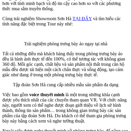
hơn với tính minh bạch và độ tin cậy cao hơn so với các phương
thức mua sắm truyền thống.
Cùng trải nghiệm Showroom Sơn Hà
TẠI ĐÂY
và tìm hiểu các
tính năng đặc biệt trong Tour này nhé:
Trải nghiệm phòng trưng bày ảo ngay tại nhà
Tất cả những điều mà khách hàng thấy trong phòng trưng bày ảo
đều là hình ảnh thực tế đến 100%, có thể tương tác với không gian
360 độ. Mỗi góc cạnh, chất liệu và sản phẩm nội thất trong căn hộ
mẫu đều được tái hiện một cách chân thực và sống động, tạo cảm
giác như đang ở trong một phòng trưng bày thực tế.
Tập đoàn Sơn Hà cung cấp nhiều mẫu sản phẩm đa dạng
Việc bao gồm
voice thuyết minh
là một trong những khía cạnh
được yêu thích nhất của các chuyến tham quan VR. Với chức năng
này, người xem có thể nghe được đoạn giới thiệu về lịch sử hình
thành, thông tin sản phẩm… trong không gian trưng bày các sản
phẩm của tập đoàn Sơn Hà. Du khách có thể tham gia phòng trưng
bày này bằng cách xem và nghe tường thuật.
Ngoài việc được nghe thuyết minh về phòng trưng bày, để nâng cao