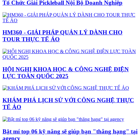
Tổ Chức Giải Pickleball Nội Bộ Doanh Nghiệp
HM360 - GIẢI PHÁP QUẢN LÝ DÀNH CHO
TOUR THỰC TẾ ẢO
HỘI NGHỊ KHOA HỌC & CÔNG NGHỆ ĐIỆN
LỰC TOÀN QUỐC 2025
KHÁM PHÁ LỊCH SỬ VỚI CÔNG NGHỆ THỰC
TẾ ẢO
Bật mí top 06 kỹ năng sẽ giúp bạn "thăng hạng" tại
agency