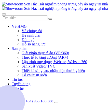
Về HMG
Về chúng tôi
Hệ sinh thái
Đội ngũ
Hồ sơ năng lực
Sản phẩm
Giải pháp thực tế ảo (VR/360)
Thực tế ảo tăng cường (AR+)
Lập trình ứng dụng, Website, Website 360
Sản xuất Video/ TVC
Thiết kế sáng tạo, nhận diện thương hiệu
Tổ chức sự kiện
Tin tức
Tuyển dụng
Liên hệ
(+84) 963.186.388