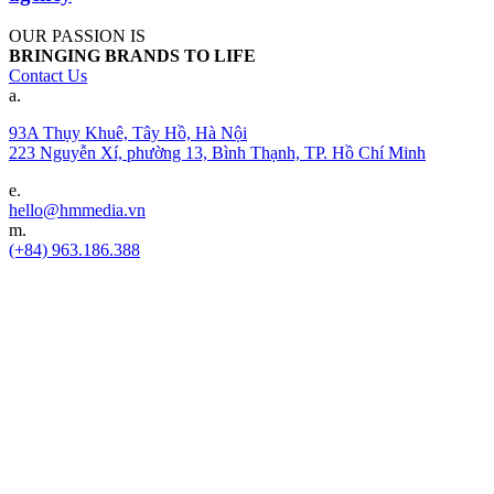
OUR PASSION IS
BRINGING BRANDS TO LIFE
Contact Us
a.
93A Thụy Khuê, Tây Hồ, Hà Nội
223 Nguyễn Xí, phường 13, Bình Thạnh, TP. Hồ Chí Minh
e.
hello@hmmedia.vn
m.
(+84) 963.186.388