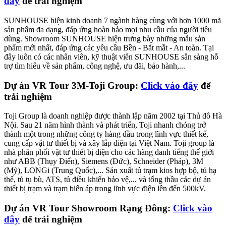
đây
để trải nghiệm
SUNHOUSE hiện kinh doanh 7 ngành hàng cùng với hơn 1000 mã
sản phẩm đa dạng, đáp ứng hoàn hảo mọi nhu cầu của người tiêu
dùng. Showroom SUNHOUSE hiện trưng bày những mẫu sản
phẩm mới nhất, đáp ứng các yêu cầu Bền - Bắt mắt - An toàn. Tại
đây luôn có các nhân viên, kỹ thuật viên SUNHOUSE sẵn sàng hỗ
trợ tìm hiểu về sản phẩm, công nghệ, ưu đãi, bảo hành,...
Dự án VR Tour 3M-Toji Group:
Click vào đây
để
trải nghiệm
Toji Group là doanh nghiệp được thành lập năm 2002 tại Thủ đô Hà
Nội. Sau 21 năm hình thành và phát triển, Toji nhanh chóng trở
thành một trong những công ty hàng đầu trong lĩnh vực thiết kế,
cung cấp vật tư thiết bị và xây lắp điện tại Việt Nam. Toji group là
nhà phân phối vật tư thiết bị điện cho các hãng danh tiếng thế giới
như ABB (Thụy Điển), Siemens (Đức), Schneider (Pháp), 3M
(Mỹ), LONGi (Trung Quốc),... Sản xuất tủ trạm kios hợp bộ, tủ hạ
thế, tủ tụ bù, ATS, tủ điều khiển bảo vệ,... và tổng thầu các dự án
thiết bị trạm và trạm biến áp trong lĩnh vực điện lên đến 500kV.
Dự án VR Tour Showroom Rạng Đông:
Click vào
đây
để trải nghiệm