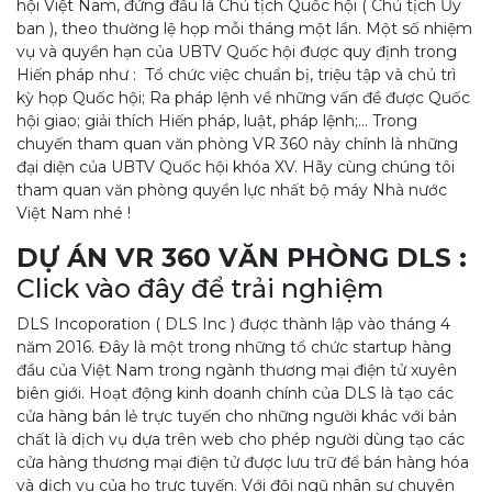
hội Việt Nam, đứng đầu là Chủ tịch Quốc hội ( Chủ tịch Ủy
ban ), theo thường lệ họp mỗi tháng một lần. Một số nhiệm
vụ và quyền hạn của UBTV Quốc hội được quy định trong
Hiến pháp như : Tổ chức việc chuẩn bị, triệu tập và chủ trì
kỳ họp Quốc hội; Ra pháp lệnh về những vấn đề được Quốc
hội giao; giải thích Hiến pháp, luật, pháp lệnh;... Trong
chuyến tham quan văn phòng VR 360 này chính là những
đại diện của UBTV Quốc hội khóa XV. Hãy cùng chúng tôi
tham quan văn phòng quyền lực nhất bộ máy Nhà nước
Việt Nam nhé !
DỰ ÁN VR 360 VĂN PHÒNG DLS :
Click vào đây
để trải nghiệm
DLS Incoporation ( DLS Inc ) được thành lập vào tháng 4
năm 2016. Đây là một trong những tổ chức startup hàng
đầu của Việt Nam trong ngành thương mại điện tử xuyên
biên giới. Hoạt động kinh doanh chính của DLS là tạo các
cửa hàng bán lẻ trực tuyến cho những người khác với bản
chất là dịch vụ dựa trên web cho phép người dùng tạo các
cửa hàng thương mại điện tử được lưu trữ để bán hàng hóa
và dịch vụ của họ trực tuyến. Với đội ngũ nhân sự chuyên