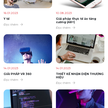
16.01.2023
10.08.2023
Y tế
Giải pháp thực tế ảo tăng
cường (AR+)
Đọc thêm
Đọc thêm
14.01.2023
14.01.2023
GIẢI PHÁP VR 360
THIẾT KẾ NHẬN DIỆN THƯƠNG
HIỆU
Đọc thêm
Đọc thêm