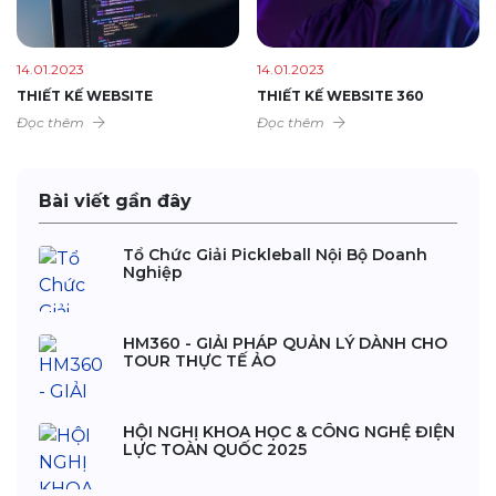
14.01.2023
14.01.2023
THIẾT KẾ WEBSITE
THIẾT KẾ WEBSITE 360
Đọc thêm
Đọc thêm
Bài viết gần đây
Tổ Chức Giải Pickleball Nội Bộ Doanh
Nghiệp
HM360 - GIẢI PHÁP QUẢN LÝ DÀNH CHO
TOUR THỰC TẾ ẢO
HỘI NGHỊ KHOA HỌC & CÔNG NGHỆ ĐIỆN
LỰC TOÀN QUỐC 2025