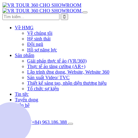
Về HMG
Về chúng tôi
Hệ sinh thái
Đội ngũ
Hồ sơ năng lực
Sản phẩm
Giải pháp thực tế ảo (VR/360)
Thực tế ảo tăng cường (AR+)
Lập trình ứng dụng, Website, Website 360
Sản xuất Video/ TVC
Thiết kế sáng tạo, nhận diện thương hiệu
Tổ chức sự kiện
Tin tức
Tuyển dụng
Liên hệ
(+84) 963.186.388