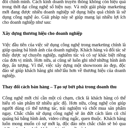
đổi chính mình. Cách kinh doanh truyền thống không còn hiệu quả
trong thời đại công nghệ số hiện nay. Và một giải pháp marketing
mới đang được nhiều doanh nghiệp sử dụng hiệu quả chính là sử
dụng công nghệ ảo. Giải pháp này sẽ giúp mang lại nhiều lợi ích
cho doanh nghiệp như sau:
Xây dựng thương hiệu cho doanh nghiệp
Việc đầu tiên của việc sử dụng công nghệ trong marketing chính là
giúp quảng bá hình ảnh của doanh nghiệp. Khách hàng và đối tác sẽ
thấy được sự chuyên nghiệp, nghiêm túc và có sự khác biệt riêng
của đơn vị mình. Hơn nữa, ai cũng sẽ luôn ghi nhớ những hình ảnh
đẹp, ấn tượng. Vì thế, việc xây dựng một showroom ảo đẹp, độc
đáo sẽ giúp khách hàng ghi nhớ lâu hơn về thương hiệu của doanh
nghiệp.
Thay đổi cách bán hàng – Tạo sự bứt phá trong doanh thu
Công nghệ mới chỉ cần một cú chạm, click là khách hàng có thể
hiểu rõ sản phẩm từ nhiều góc độ. Hơn nữa, công nghệ còn giúp
người dùng có thể tương tác, trải nghiệm và chốt mua sản phẩm
ngay. Chắc chắn sử dụng công nghệ sẽ ăn đứt cách làm cũ chỉ
quáng bá bằng hình ảnh, video cứng ngắc, quen thuộc. Khách hàng
luôn mong muốn có sự mới lạ, độc đáo nên chắc chắn sẽ bỏ qua