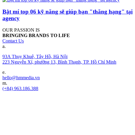
Bật mí top 06 kỹ năng sẽ giúp bạn "thăng hạng" tại
agency
OUR PASSION IS
BRINGING BRANDS TO LIFE
Contact Us
a.
93A Thụy Khuê, Tây Hồ, Hà Nội
223 Nguyễn Xí, phường 13, Bình Thạnh, TP. Hồ Chí Minh
e.
hello@hmmedia.vn
m.
(+84) 963.186.388