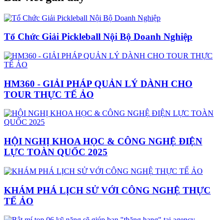
Tổ Chức Giải Pickleball Nội Bộ Doanh Nghiệp
HM360 - GIẢI PHÁP QUẢN LÝ DÀNH CHO
TOUR THỰC TẾ ẢO
HỘI NGHỊ KHOA HỌC & CÔNG NGHỆ ĐIỆN
LỰC TOÀN QUỐC 2025
KHÁM PHÁ LỊCH SỬ VỚI CÔNG NGHỆ THỰC
TẾ ẢO