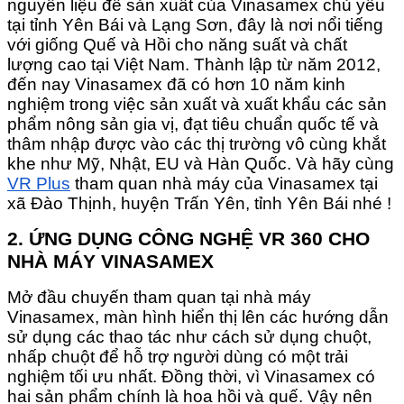
nguyên liệu để sản xuất của Vinasamex chủ yếu
tại tỉnh Yên Bái và Lạng Sơn, đây là nơi nổi tiếng
với giống Quế và Hồi cho năng suất và chất
lượng cao tại Việt Nam. Thành lập từ năm 2012,
đến nay Vinasamex đã có hơn 10 năm kinh
nghiệm trong việc sản xuất và xuất khẩu các sản
phẩm nông sản gia vị, đạt tiêu chuẩn quốc tế và
thâm nhập được vào các thị trường vô cùng khắt
khe như Mỹ, Nhật, EU và Hàn Quốc. Và hãy cùng
VR Plus
tham quan nhà máy của Vinasamex tại
xã Đào Thịnh, huyện Trấn Yên, tỉnh Yên Bái nhé !
2. ỨNG DỤNG CÔNG NGHỆ VR 360 CHO
NHÀ MÁY VINASAMEX
Mở đầu chuyến tham quan tại nhà máy
Vinasamex, màn hình hiển thị lên các hướng dẫn
sử dụng các thao tác như cách sử dụng chuột,
nhấp chuột để hỗ trợ người dùng có một trải
nghiệm tối ưu nhất. Đồng thời, vì Vinasamex có
hai sản phẩm chính là hoa hồi và quế. Vậy nên