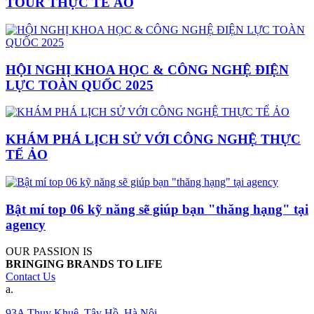
TOUR THỰC TẾ ẢO
HỘI NGHỊ KHOA HỌC & CÔNG NGHỆ ĐIỆN
LỰC TOÀN QUỐC 2025
KHÁM PHÁ LỊCH SỬ VỚI CÔNG NGHỆ THỰC
TẾ ẢO
Bật mí top 06 kỹ năng sẽ giúp bạn "thăng hạng" tại
agency
OUR PASSION IS
BRINGING BRANDS TO LIFE
Contact Us
a.
93A Thụy Khuê, Tây Hồ, Hà Nội