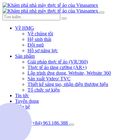
Về HMG
Về chúng tôi
Hệ sinh thái
Đội ngũ
Hồ sơ năng lực
Sản phẩm
Giải pháp thực tế ảo (VR/360)
Thực tế ảo tăng cường (AR+)
Lập trình ứng dụng, Website, Website 360
Sản xuất Video/ TVC
Thiết kế sáng tạo, nhận diện thương hiệu
Tổ chức sự kiện
Tin tức
Tuyển dụng
Liên hệ
(+84) 963.186.388