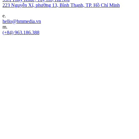
223 Nguyễn Xí, phường 13, Bình Thạnh, TP. Hồ Chí Minh
e.
hello@hmmedia.vn
m.
(+84) 963.186.388