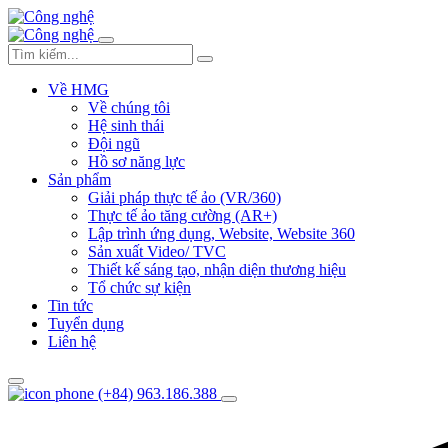
Về HMG
Về chúng tôi
Hệ sinh thái
Đội ngũ
Hồ sơ năng lực
Sản phẩm
Giải pháp thực tế ảo (VR/360)
Thực tế ảo tăng cường (AR+)
Lập trình ứng dụng, Website, Website 360
Sản xuất Video/ TVC
Thiết kế sáng tạo, nhận diện thương hiệu
Tổ chức sự kiện
Tin tức
Tuyển dụng
Liên hệ
(+84) 963.186.388