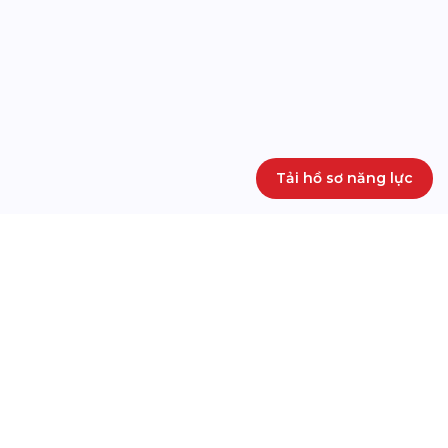
Tải hồ sơ năng lực
THIẾT KẾ WEBSITE
SẢN PHẨM CỦA CHÚNG TÔI