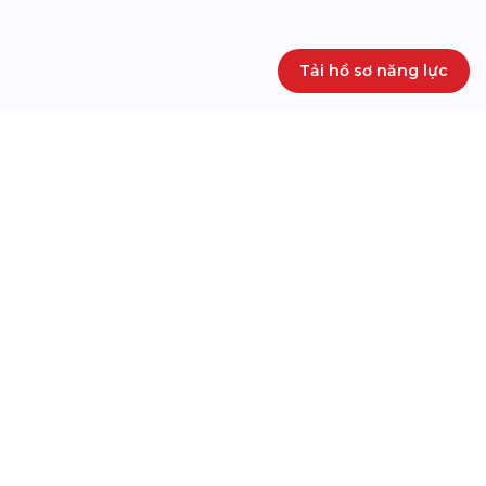
Tải hồ sơ năng lực
GIẢI PHÁP VR 360
SẢN PHẨM CỦA CHÚNG TÔI
Trải nghiệm cơ sở vật chất hiện
Tìm hiểu trường học 360 Just
đại qua VR Tour Tham quan Đại
Kids
học Hồng Bàng