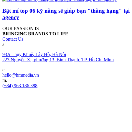
Bật mí top 06 kỹ năng sẽ giúp bạn "thăng hạng" tại
agency
OUR PASSION IS
BRINGING BRANDS TO LIFE
Contact Us
a.
93A Thụy Khuê, Tây Hồ, Hà Nội
223 Nguyễn Xí, phường 13, Bình Thạnh, TP. Hồ Chí Minh
e.
hello@hmmedia.vn
m.
(+84) 963.186.388