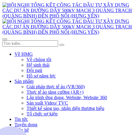
Về HMG
Về chúng tôi
Hệ sinh thái
Đội ngũ
Hồ sơ năng lực
Sản phẩm
Giải pháp thực tế ảo (VR/360)
Thực tế ảo tăng cường (AR+)
Lập trình ứng dụng, Website, Website 360
Sản xuất Video/ TVC
Thiết kế sáng tạo, nhận diện thương hiệu
Tổ chức sự kiện
Tin tức
Tuyển dụng
Liên hệ