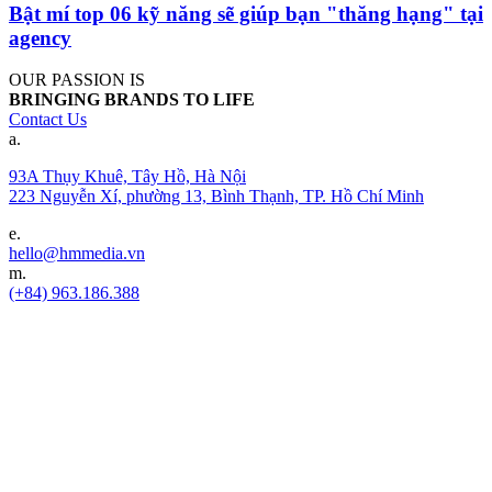
Bật mí top 06 kỹ năng sẽ giúp bạn "thăng hạng" tại
agency
OUR PASSION IS
BRINGING BRANDS TO LIFE
Contact Us
a.
93A Thụy Khuê, Tây Hồ, Hà Nội
223 Nguyễn Xí, phường 13, Bình Thạnh, TP. Hồ Chí Minh
e.
hello@hmmedia.vn
m.
(+84) 963.186.388