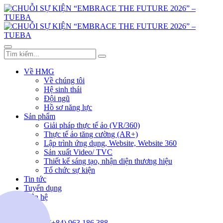
Về HMG
Về chúng tôi
Hệ sinh thái
Đội ngũ
Hồ sơ năng lực
Sản phẩm
Giải pháp thực tế ảo (VR/360)
Thực tế ảo tăng cường (AR+)
Lập trình ứng dụng, Website, Website 360
Sản xuất Video/ TVC
Thiết kế sáng tạo, nhận diện thương hiệu
Tổ chức sự kiện
Tin tức
Tuyển dụng
Liên hệ
(+84) 963.186.388