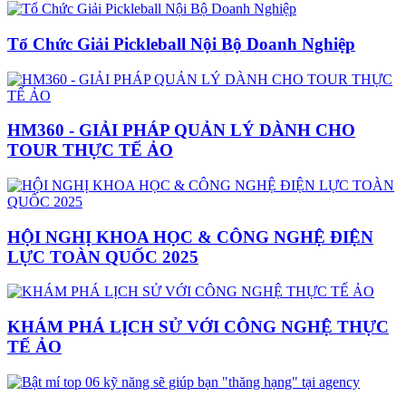
Tổ Chức Giải Pickleball Nội Bộ Doanh Nghiệp
HM360 - GIẢI PHÁP QUẢN LÝ DÀNH CHO
TOUR THỰC TẾ ẢO
HỘI NGHỊ KHOA HỌC & CÔNG NGHỆ ĐIỆN
LỰC TOÀN QUỐC 2025
KHÁM PHÁ LỊCH SỬ VỚI CÔNG NGHỆ THỰC
TẾ ẢO