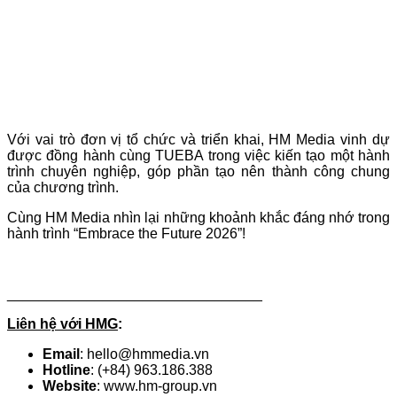
Với vai trò đơn vị tổ chức và triển khai, HM Media vinh dự
được đồng hành cùng TUEBA trong việc kiến tạo một hành
trình chuyên nghiệp, góp phần tạo nên thành công chung
của chương trình.
Cùng HM Media nhìn lại những khoảnh khắc đáng nhớ trong
hành trình “Embrace the Future 2026”!
________________________________
Liên hệ với HMG
:
Email
: hello@hmmedia.vn
Hotline
: (+84) 963.186.388
Website
: www.hm-group.vn