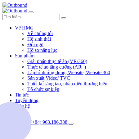
Về HMG
Về chúng tôi
Hệ sinh thái
Đội ngũ
Hồ sơ năng lực
Sản phẩm
Giải pháp thực tế ảo (VR/360)
Thực tế ảo tăng cường (AR+)
Lập trình ứng dụng, Website, Website 360
Sản xuất Video/ TVC
Thiết kế sáng tạo, nhận diện thương hiệu
Tổ chức sự kiện
Tin tức
Tuyển dụng
Liên hệ
(+84) 963.186.388