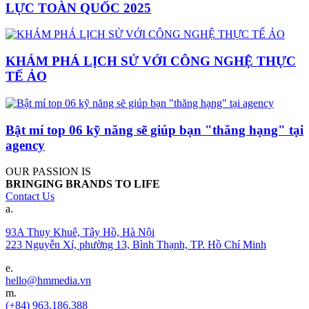
LỰC TOÀN QUỐC 2025
KHÁM PHÁ LỊCH SỬ VỚI CÔNG NGHỆ THỰC
TẾ ẢO
Bật mí top 06 kỹ năng sẽ giúp bạn "thăng hạng" tại
agency
OUR PASSION IS
BRINGING BRANDS TO LIFE
Contact Us
a.
93A Thụy Khuê, Tây Hồ, Hà Nội
223 Nguyễn Xí, phường 13, Bình Thạnh, TP. Hồ Chí Minh
e.
hello@hmmedia.vn
m.
(+84) 963.186.388